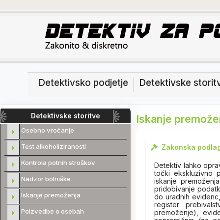
Detektivsko podjetje
Detektivske storit
Detektivske storitve
Iskanje premože
Osebno vročanje
Test alkoholiziranosti
Zakonska podlag
Kontrola potnih stroškov
Detektiv lahko oprav
točki ekskluzivno 
Nadzor bolniške
iskanje premoženj
pridobivanje podatk
Iskanje premoženja
do uradnih evidenc, k
register prebival
Poizvedbe o osebah
premoženje), evid