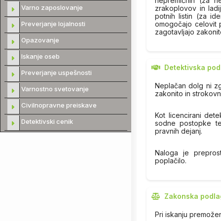
nepremičnin (za ne
Varno zaposlovanje
zrakoplovov in ladi
potnih listin (za id
omogočajo celovit p
Preverjanje lojalnosti
zagotavljajo zakonit
Opazovanje
Iskanje oseb
Detektivska pod
Preverjanje uspešnosti
Neplačan dolg ni zgo
Varnostno svetovanje
zakonito in strokovn
Civilnopravne preiskave
Kot licencirani det
Detektivski cenik
sodne postopke ter
pravnih dejanj.
Naloga je preprost
poplačilo.
Zakonska podla
Pri iskanju premože