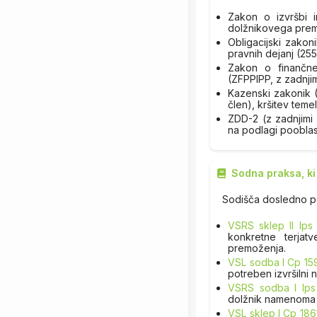
Zakon o izvršbi 
dolžnikovega premo
Obligacijski zako
pravnih dejanj (255
Zakon o finančnem
(ZFPPIPP, z zadnji
Kazenski zakonik 
člen), kršitev teme
ZDD-2 (z zadnjimi 
na podlagi pooblas
Sodna praksa, ki
Sodišča dosledno p
VSRS sklep II Ips
konkretne terjat
premoženja.
VSL sodba I Cp 15
potreben izvršilni
VSRS sodba I Ips
dolžnik namenoma z
VSL sklep I Cp 186