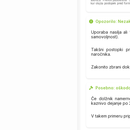
sodišča. Prenos pooblastila:
kar olajša postopek pred form
Opozorilo: Nezak
Uporaba nasilja ali 
samovoljnost).
Takšni postopki p
naročnika.
Zakonito zbrani dok
Posebno: oškodo
Če dolžnik namern
kaznivo dejanje po 
V takem primeru pr