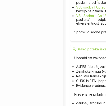
posla, ne od nasta
VSL sodba I Cp 2
kažejo na namen i
VSL Sodba II Cp 1
pauliana) - odp
ekvivalentnost izpo
Sporočilo sodne pra
Kako poteka isk
Uporabljam zakonite
AJPES (deleži, zas
Zemljiška knjiga (
Register transakci
GURS in ETN (nepre
Evidence vrednost
Preverjanje prikriti
darilne, izročilne