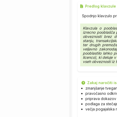
Predlog klavzule
Spodnjo klavzulo pr
Klavzula o pooblas
izrecno pooblašča p
obveznosti brez d
stanju, transakcijs
ter drugih premože
veljavno zakonodaj
pooblastilo lahko p
licenco), ki deluje 
vseh obveznosti iz 
Zakaj naročiti 
zmanjšanje tvega
pravočasno odkri
priprava dokazov 
podlaga za stečaj
večja pogajalska 