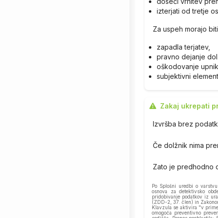
doseči vrnitev pre
izterjati od tretje 
Za uspeh morajo biti 
zapadla terjatev,
pravno dejanje dol
oškodovanje upnik
subjektivni elemen
Zakaj ukrepati p
Izvršba brez podatk
Če dolžnik nima pre
Zato je predhodno 
Po Splošni uredbi o varstv
osnova za detektivsko obde
pridobivanje podatkov iz ura
(ZDD-2, 37. člen) in Zakonom
Klavzula se aktivira "v prime
omogoča preventivno prever