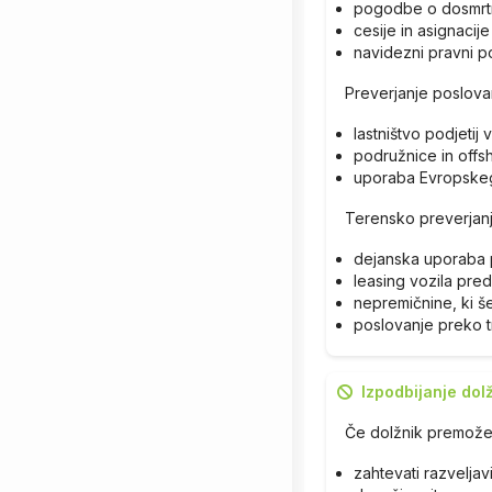
pogodbe o dosmrtn
cesije in asignacije
navidezni pravni po
Preverjanje poslovanj
lastništvo podjetij
podružnice in offs
uporaba Evropskeg
Terensko preverjan
dejanska uporaba 
leasing vozila pred
nepremičnine, ki š
poslovanje preko t
Izpodbijanje dol
Če dolžnik premože
zahtevati razvelja