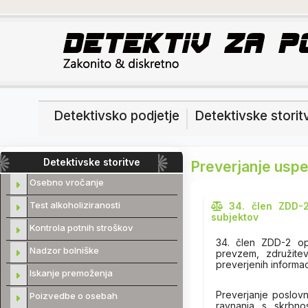
Detektivsko podjetje
Detektivske storit
Detektivske storitve
Preverjanje uspe
Osebno vročanje
Test alkoholiziranosti
34. člen ZDD-2
subjektov
Kontrola potnih stroškov
34. člen ZDD-2 op
Nadzor bolniške
prevzem, združitev
preverjenih informac
Iskanje premoženja
Preverjanje poslovn
Poizvedbe o osebah
ravnanja s skrbno