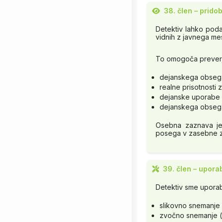
38. člen – prid
Detektiv lahko podat
vidnih z javnega me
To omogoča preverj
dejanskega obsega
realne prisotnosti 
dejanske uporabe 
dejanskega obseg
Osebna zaznava je
posega v zasebne z
39. člen – upora
Detektiv sme uporabl
slikovno snemanje 
zvočno snemanje (s