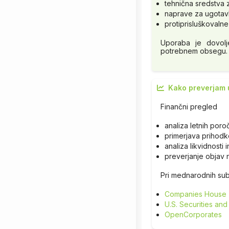
tehnična sredstva
naprave za ugotavl
protiprisluškovaln
Uporaba je dovolj
potrebnem obsegu.
Kako preverjam 
Finančni pregled
analiza letnih poro
primerjava prihodko
analiza likvidnosti 
preverjanje objav 
Pri mednarodnih subj
Companies House
U.S. Securities a
OpenCorporates