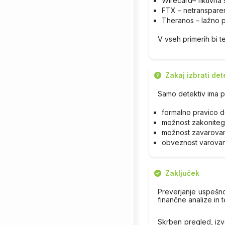
Wirecard– fiktivna
FTX – netransparen
Theranos – lažno p
V vseh primerih bi t
Zakaj izbrati det
Samo detektiv ima 
formalno pravico d
možnost zakoniteg
možnost zavarovan
obveznost varovanj
Zaključek
Preverjanje uspešnos
finančne analize in t
Skrben pregled, izv