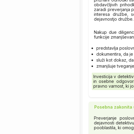
obdavčljivih prihod
zaradi preverjanja 
interesa družbe, s
dejavnostjo družbe.
Nakup due diligence
funkcije zmanjševan
predstavlja poslo
dokumentira, da je 
služi kot dokaz, d
zmanjšuje tveganj
Investicija v detekt
in osebne odgovorn
pravno varnost, ki j
Posebna zakonita u
Preverjanje poslov
dejavnosti detekti
pooblastila, ki omo