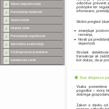
odločitve preveriti
Varno zaposlovanje
postopke ter regula
informirano, premišl
Preverjanje lojalnosti
Opazovanje
Skrbni pregled (due 
Iskanje oseb
zmanjšuje poslovn
ravnanja,
Preverjanje uspešnosti
hkrati pa predstav
dejavnosti.
Varnostno svetovanje
Civilnopravne preiskave
Strošek detektiv
transakcije ali zaš
kot dokaz, da je po
Detektivski cenik
Due diligence p
Vsaka pomembna po
pogodba – mora tem
dobrega gospodarst
Zakon o davku od 
priznani odhodki ti