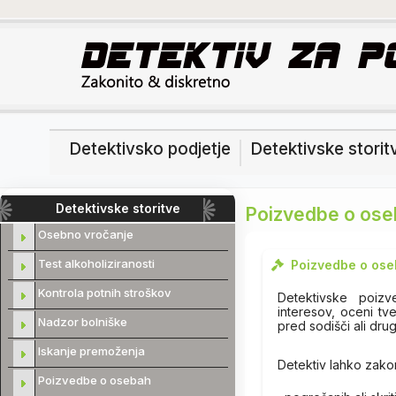
Detektivsko podjetje
Detektivske storit
Detektivske storitve
Poizvedbe o os
Osebno vročanje
Test alkoholiziranosti
Poizvedbe o oseb
Kontrola potnih stroškov
Detektivske poizve
interesov, oceni tv
Nadzor bolniške
pred sodišči ali drug
Iskanje premoženja
Detektiv lahko zakon
Poizvedbe o osebah