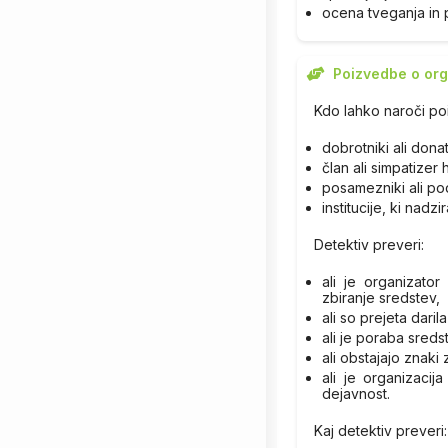
ocena tveganja in 
Poizvedbe o org
Kdo lahko naroči p
dobrotniki ali donat
član ali simpatizer
posamezniki ali podj
institucije, ki nadz
Detektiv preveri:
ali je organizato
zbiranje sredstev,
ali so prejeta dar
ali je poraba sredst
ali obstajajo znaki
ali je organizacij
dejavnost.
Kaj detektiv preveri: