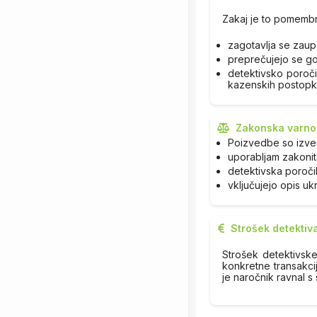
Zakaj je to pomemb
zagotavlja se zaup
preprečujejo se go
detektivsko poročil
kazenskih postopk
Zakonska varnos
Poizvedbe so izve
uporabljam zakonita
detektivska poroči
vključujejo opis uk
Strošek detektiv
Strošek detektivsk
konkretne transakcij
je naročnik ravnal s