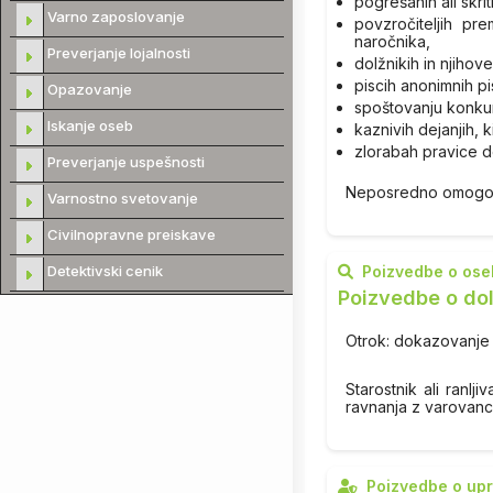
pogrešanih ali skri
Varno zaposlovanje
povzročiteljih pr
naročnika,
Preverjanje lojalnosti
dolžnikih in njiho
piscih anonimnih pi
Opazovanje
spoštovanju konku
Iskanje oseb
kaznivih dejanjih, 
zlorabah pravice do
Preverjanje uspešnosti
Neposredno omogočajo
Varnostno svetovanje
Civilnopravne preiskave
Poizvedbe o os
Detektivski cenik
Poizvedbe o dol
Otrok: dokazovanje 
Starostnik ali ranl
ravnanja z varovan
Poizvedbe o upr